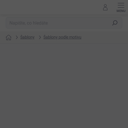
Přejít
na
obsah
Hledat
Šablony
Šablony podle motivu
Domů