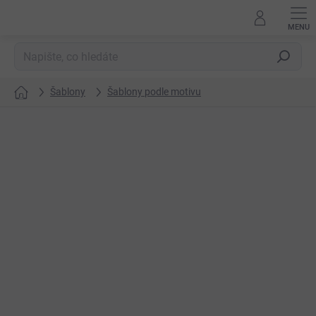
Přejít
na
obsah
Hledat
Šablony
Šablony podle motivu
Domů