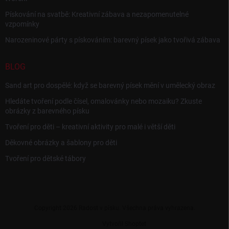
Pískování na svatbě: Kreativní zábava a nezapomenutelné
vzpomínky
Narozeninové párty s pískováním: barevný písek jako tvořivá zábava
BLOG
Sand art pro dospělé: když se barevný písek mění v umělecký obraz
Hledáte tvoření podle čísel, omalovánky nebo mozaiku? Zkuste
obrázky z barevného písku
Tvoření pro děti – kreativní aktivity pro malé i větší děti
Děkovné obrázky a šablony pro děti
Tvoření pro dětské tábory
Copyright 2026
Radost v písku
. Všechna práva vyhrazena.
Vytvořil Shoptet