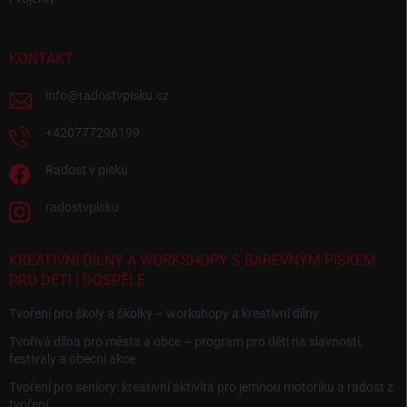
KONTAKT
info
@
radostvpisku.cz
+420777296199
Radost v písku
radostvpisku
KREATIVNÍ DÍLNY A WORKSHOPY S BAREVNÝM PÍSKEM
PRO DĚTI I DOSPĚLÉ
Tvoření pro školy a školky – workshopy a kreativní dílny
Tvořivá dílna pro města a obce – program pro děti na slavnosti,
festivaly a obecní akce
Tvoření pro seniory: kreativní aktivita pro jemnou motoriku a radost z
tvoření