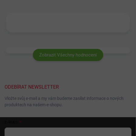
Zobrazit Všechny hodnocení
ODEBÍRAT NEWSLETTER
Vložte svůj e-mail a my vám budeme zasílat informace o nových
produktech na našem e-shopu.
Z
E-MAIL
á
p