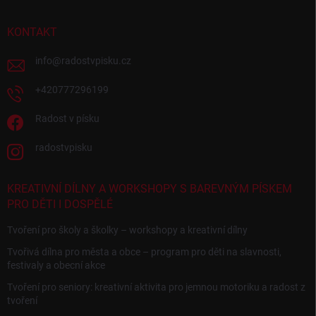
KONTAKT
info
@
radostvpisku.cz
+420777296199
Radost v písku
radostvpisku
KREATIVNÍ DÍLNY A WORKSHOPY S BAREVNÝM PÍSKEM
PRO DĚTI I DOSPĚLÉ
Tvoření pro školy a školky – workshopy a kreativní dílny
Tvořivá dílna pro města a obce – program pro děti na slavnosti,
festivaly a obecní akce
Tvoření pro seniory: kreativní aktivita pro jemnou motoriku a radost z
tvoření