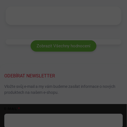
Zobrazit Všechny hodnocení
ODEBÍRAT NEWSLETTER
Vložte svůj e-mail a my vám budeme zasílat informace o nových
produktech na našem e-shopu.
Z
E-MAIL
á
p
a