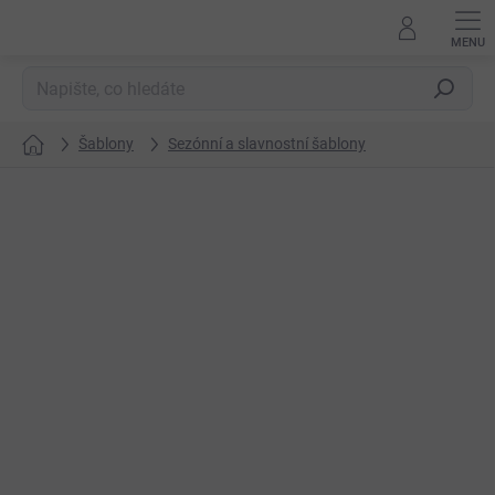
Přejít
na
obsah
Hledat
Šablony
Sezónní a slavnostní šablony
Domů