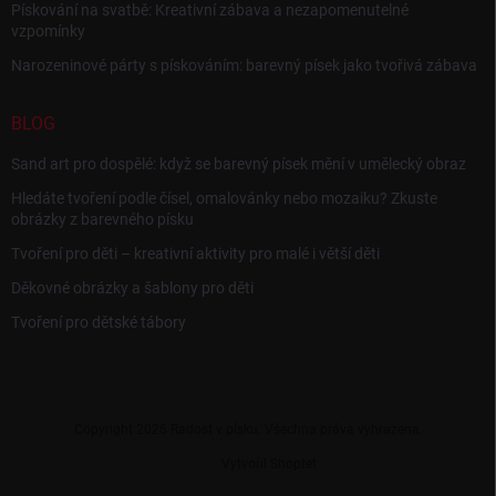
Pískování na svatbě: Kreativní zábava a nezapomenutelné
vzpomínky
Narozeninové párty s pískováním: barevný písek jako tvořivá zábava
BLOG
Sand art pro dospělé: když se barevný písek mění v umělecký obraz
Hledáte tvoření podle čísel, omalovánky nebo mozaiku? Zkuste
obrázky z barevného písku
Tvoření pro děti – kreativní aktivity pro malé i větší děti
Děkovné obrázky a šablony pro děti
Tvoření pro dětské tábory
Copyright 2026
Radost v písku
. Všechna práva vyhrazena.
Vytvořil Shoptet