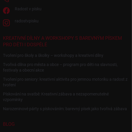
Radost v písku
radostvpisku
KREATIVNÍ DÍLNY A WORKSHOPY S BAREVNÝM PÍSKEM
PRO DĚTI I DOSPĚLÉ
Tvoření pro školy a školky – workshopy a kreativní dílny
Tvořivá dílna pro města a obce – program pro děti na slavnosti,
festivaly a obecní akce
Tvoření pro seniory: kreativní aktivita pro jemnou motoriku a radost z
tvoření
Pískování na svatbě: Kreativní zábava a nezapomenutelné
vzpomínky
Narozeninové párty s pískováním: barevný písek jako tvořivá zábava
BLOG