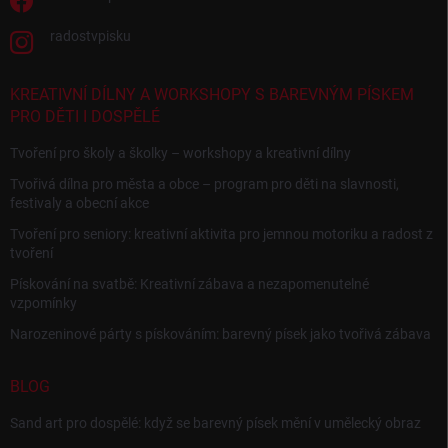
radostvpisku
KREATIVNÍ DÍLNY A WORKSHOPY S BAREVNÝM PÍSKEM
PRO DĚTI I DOSPĚLÉ
Tvoření pro školy a školky – workshopy a kreativní dílny
Tvořivá dílna pro města a obce – program pro děti na slavnosti,
festivaly a obecní akce
Tvoření pro seniory: kreativní aktivita pro jemnou motoriku a radost z
tvoření
Pískování na svatbě: Kreativní zábava a nezapomenutelné
vzpomínky
Narozeninové párty s pískováním: barevný písek jako tvořivá zábava
BLOG
Sand art pro dospělé: když se barevný písek mění v umělecký obraz