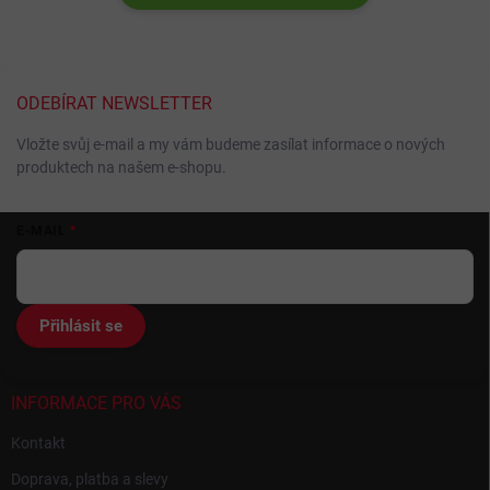
ODEBÍRAT NEWSLETTER
Vložte svůj e-mail a my vám budeme zasílat informace o nových
produktech na našem e-shopu.
Z
E-MAIL
á
p
a
t
Přihlásit se
í
INFORMACE PRO VÁS
Kontakt
Doprava, platba a slevy