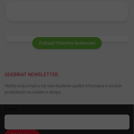
Zobrazit Všechny hodnocení
ODEBÍRAT NEWSLETTER
Vložte svůj e-mail a my vám budeme zasílat informace o nových
produktech na našem e-shopu.
Z
E-MAIL
á
p
a
t