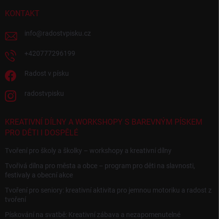
KONTAKT
info
@
radostvpisku.cz
+420777296199
Radost v písku
radostvpisku
KREATIVNÍ DÍLNY A WORKSHOPY S BAREVNÝM PÍSKEM
PRO DĚTI I DOSPĚLÉ
Tvoření pro školy a školky – workshopy a kreativní dílny
Tvořivá dílna pro města a obce – program pro děti na slavnosti,
festivaly a obecní akce
Tvoření pro seniory: kreativní aktivita pro jemnou motoriku a radost z
tvoření
Pískování na svatbě: Kreativní zábava a nezapomenutelné