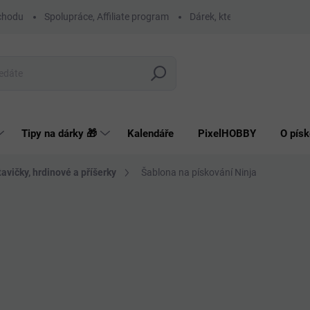
chodu
Spolupráce, Affiliate program
Dárek, který má smysl
O
Hledat
Tipy na dárky 🎁
Kalendáře
PixelHOBBY
O písk
avičky, hrdinové a příšerky
Šablona na pískování Ninja