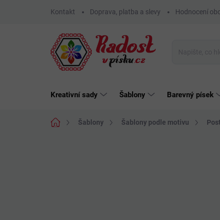
Přejít
Kontakt
Doprava, platba a slevy
Hodnocení ob
na
obsah
Kreativní sady
Šablony
Barevný písek
Domů
Šablony
Šablony podle motivu
Post