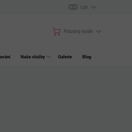
bchodní podmínky
Podmínky ochrany osobních údajů
Reklama
CZK
Prázdný košík
Nákupní
košík
ování
Naše služby
Galerie
Blog
Kontakt