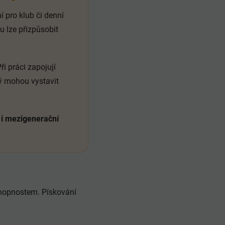
 pro klub či denní
u lze přizpůsobit
i práci zapojují
rý mohou vystavit
m i mezigenerační
chopnostem. Pískování