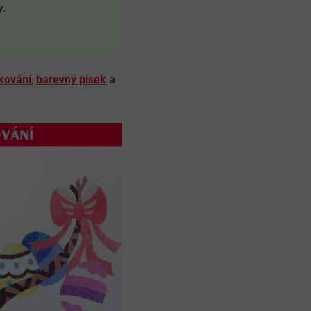
y.
kování
,
barevný písek
a