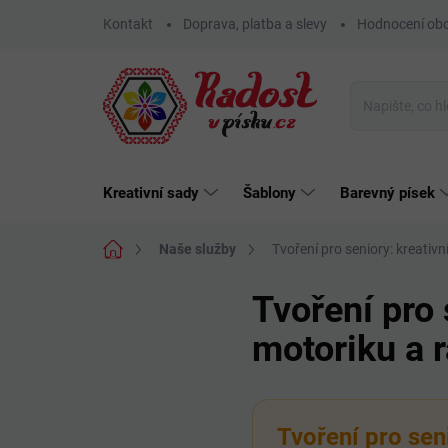
Přejít
Kontakt
Doprava, platba a slevy
Hodnocení ob
na
obsah
Kreativní sady
Šablony
Barevný písek
Domů
Naše služby
Tvoření pro seniory: kreativn
Tvoření pro 
motoriku a r
Tvoření pro seni