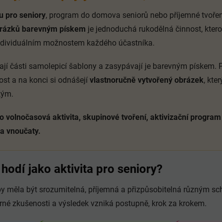
tu pro seniory
, program do domova seniorů nebo příjemné tvoření
brázků barevným pískem
je jednoduchá rukodělná činnost, ktero
ndividuálním možnostem každého účastníka.
jí části samolepicí šablony a zasypávají je barevným pískem. Př
nost a na konci si odnášejí
vlastnoručně vytvořený obrázek
, kte
kým.
o volnočasová aktivita, skupinové tvoření, aktivizační progra
 a vnoučaty.
hodí jako aktivita pro seniory?
y měla být srozumitelná, příjemná a přizpůsobitelná různým s
rné zkušenosti a výsledek vzniká postupně, krok za krokem.