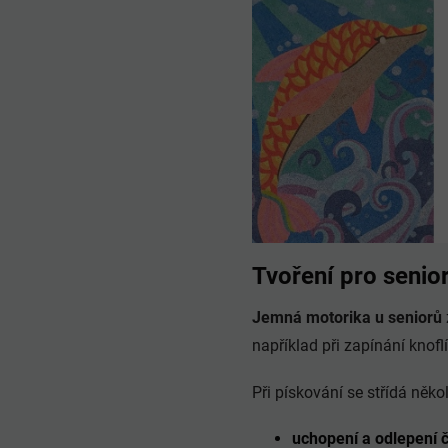
Tvoření pro senio
Jemná motorika u seniorů
například při zapínání knof
Při pískování se střídá něk
uchopení a odlepení č