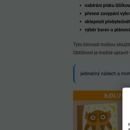
nabírání písku lžičko
přesné zasypání vybr
sklepnutí přebytečné
výběr barev a plánová
Tyto činnosti mohou sloužit
Obtížnost je možné upravit 
jedinečný nádech a moh