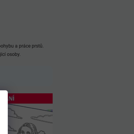
pohybu a práce prstů.
ící osoby.