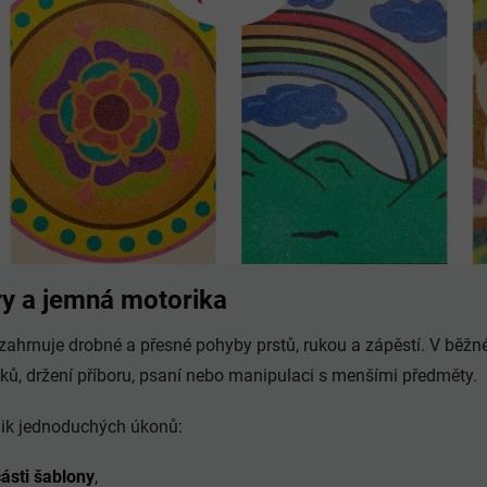
ry a jemná motorika
zahrnuje drobné a přesné pohyby prstů, rukou a zápěstí. V běžn
líků, držení příboru, psaní nebo manipulaci s menšími předměty.
olik jednoduchých úkonů:
ásti šablony
,