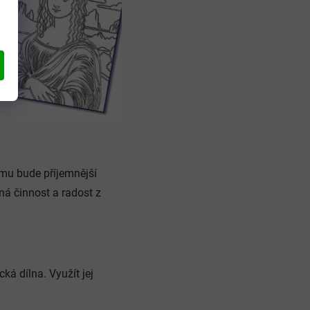
ému bude příjemnější
ná činnost a radost z
á dílna. Využít jej