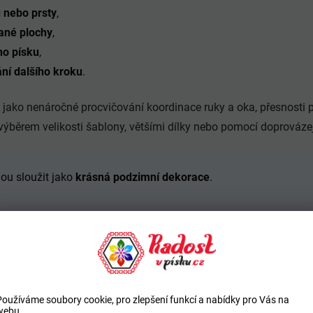
u nebo prsty
,
ané plochy
,
ho písku
,
ní dalšího kroku
.
 jako nenáročné procvičování koordinace ruky a oka, přesnosti 
výběrem velikosti šablony, většími dílky nebo pomocí doprovázej
ou sloužit jako
krásná podzimní dekorace
.
Používáme soubory cookie, pro zlepšení funkcí a nabídky pro Vás na
webu.