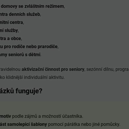
a domovy se zvláštním režimem
,
ntra denních služeb
,
itní centra
,
ní služby
,
ntra a obce
,
itu pro rodiče nebo prarodiče
,
my seniorů s dětmi
.
pravidelnou
aktivizační činnost pro seniory
, sezónní dílnu, progr
ko klidnější individuální aktivitu.
ázků funguje?
motiv
podle zájmů a možností účastníka.
ást samolepicí šablony
pomocí párátka nebo jiné pomůcky.