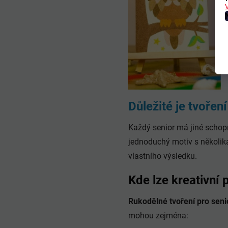
Důležité je tvořen
Každý senior má jiné schopn
jednoduchý motiv s několika
vlastního výsledku.
Kde lze kreativní 
Rukodělné tvoření pro seni
mohou zejména: