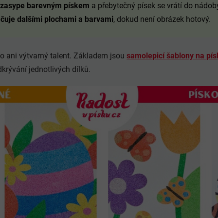
e zasype barevným pískem
a přebytečný písek se vrátí do nádob
čuje dalšími plochami a barvami
, dokud není obrázek hotový.
dlo ani výtvarný talent. Základem jsou
samolepicí šablony na pís
rývání jednotlivých dílků.