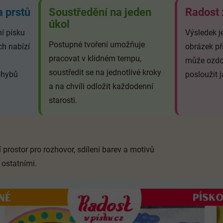
a prstů
Soustředění na jeden
Radost 
úkol
ní písku
Výsledek j
Postupné tvoření umožňuje
ch nabízí
obrázek př
pracovat v klidném tempu,
může ozdo
soustředit se na jednotlivé kroky
ohybů
posloužit 
a na chvíli odložit každodenní
starosti.
 prostor pro rozhovor, sdílení barev a motivů
 ostatními.