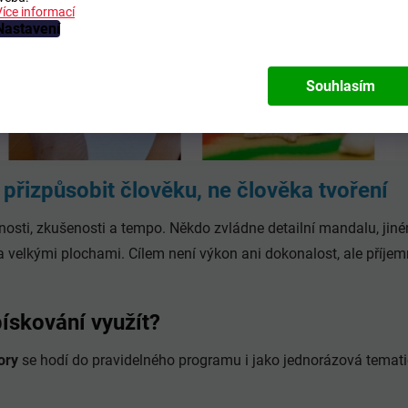
Více informací
Nastavení
Souhlasím
í přizpůsobit člověku, ne člověka tvoření
osti, zkušenosti a tempo. Někdo zvládne detailní mandalu, jin
 velkými plochami. Cílem není výkon ani dokonalost, ale příjem
pískování využít?
ory
se hodí do pravidelného programu i jako jednorázová tematick