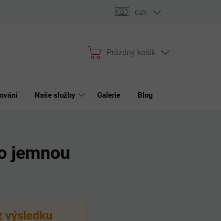
bchodní podmínky
Podmínky ochrany osobních údajů
Reklama
CZK
Prázdný košík
Nákupní
košík
ování
Naše služby
Galerie
Blog
Kontakt
pro jemnou
 z výsledku