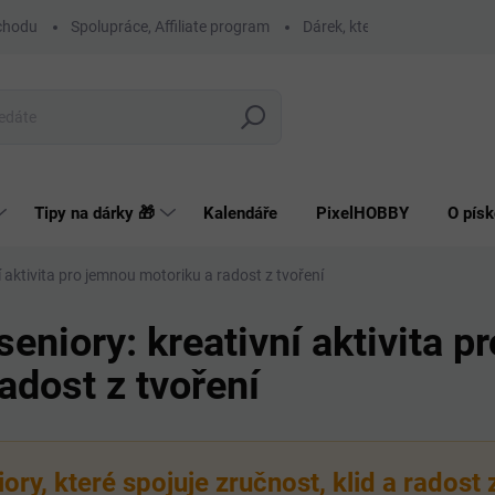
chodu
Spolupráce, Affiliate program
Dárek, který má smysl
O
Hledat
Tipy na dárky 🎁
Kalendáře
PixelHOBBY
O písk
í aktivita pro jemnou motoriku a radost z tvoření
seniory: kreativní aktivita 
adost z tvoření
ory, které spojuje zručnost, klid a radost