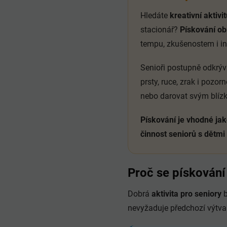
Hledáte
kreativní aktivi
stacionář?
Pískování o
tempu, zkušenostem i i
Senioři postupně odkrýva
prsty, ruce, zrak i pozor
nebo darovat svým blíz
Pískování je vhodné jak
činnost seniorů s dětmi
Proč se pískování 
Dobrá
aktivita pro seniory
b
nevyžaduje předchozí výtva