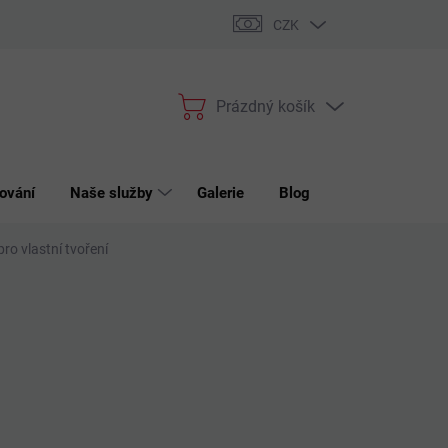
bchodní podmínky
Podmínky ochrany osobních údajů
Reklama
CZK
Prázdný košík
Nákupní
košík
ování
Naše služby
Galerie
Blog
Kontakt
ro vlastní tvoření