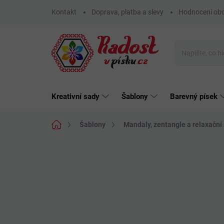
Přejít
Kontakt
Doprava, platba a slevy
Hodnocení ob
na
obsah
Kreativní sady
Šablony
Barevný písek
Domů
Šablony
Mandaly, zentangle a relaxační