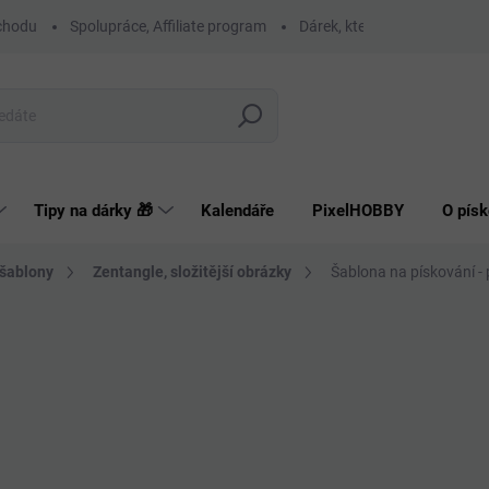
chodu
Spolupráce, Affiliate program
Dárek, který má smysl
O
Hledat
Tipy na dárky 🎁
Kalendáře
PixelHOBBY
O písk
 šablony
Zentangle, složitější obrázky
Šablona na pískování - p