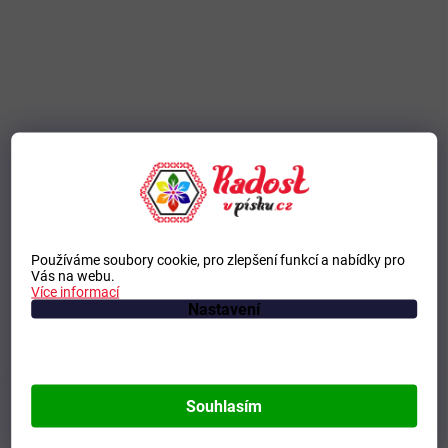
Používáme soubory cookie, pro zlepšení funkcí a nabídky pro
Vás na webu.
Více informací
Zobrazit Všechny hodnocení
Nastavení
Souhlasím
ODEBÍRAT NEWSLETTER
Vložte svůj e-mail a my vám budeme zasílat informace o nových