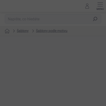
Přejít
na
obsah
Hledat
Šablony
Šablony podle motivu
Domů