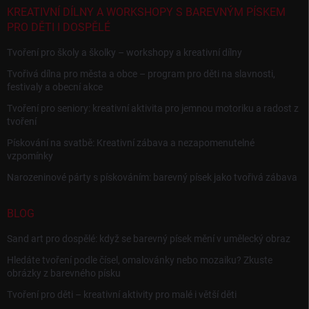
KREATIVNÍ DÍLNY A WORKSHOPY S BAREVNÝM PÍSKEM
PRO DĚTI I DOSPĚLÉ
Tvoření pro školy a školky – workshopy a kreativní dílny
Tvořivá dílna pro města a obce – program pro děti na slavnosti,
festivaly a obecní akce
Tvoření pro seniory: kreativní aktivita pro jemnou motoriku a radost z
tvoření
Pískování na svatbě: Kreativní zábava a nezapomenutelné
vzpomínky
Narozeninové párty s pískováním: barevný písek jako tvořivá zábava
BLOG
Sand art pro dospělé: když se barevný písek mění v umělecký obraz
Hledáte tvoření podle čísel, omalovánky nebo mozaiku? Zkuste
obrázky z barevného písku
Tvoření pro děti – kreativní aktivity pro malé i větší děti