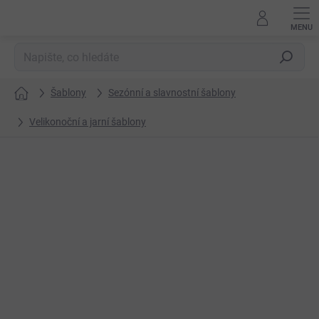
Přejít
na
obsah
Hledat
Šablony
Sezónní a slavnostní šablony
Domů
Velikonoční a jarní šablony