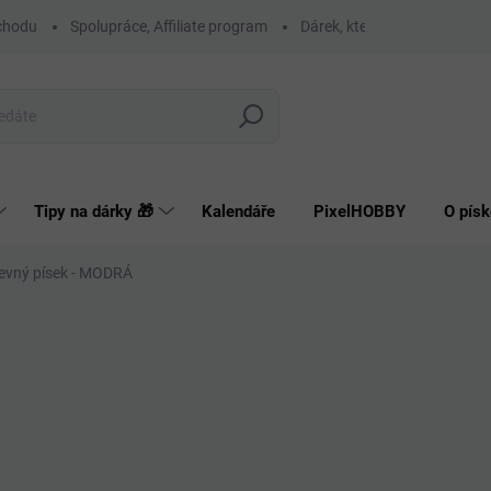
chodu
Spolupráce, Affiliate program
Dárek, který má smysl
O
Hledat
Tipy na dárky 🎁
Kalendáře
PixelHOBBY
O písk
evný písek - MODRÁ