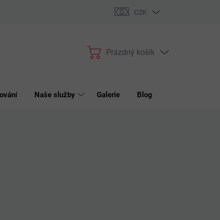
bchodní podmínky
Podmínky ochrany osobních údajů
Reklama
CZK
Prázdný košík
Nákupní
košík
ování
Naše služby
Galerie
Blog
Kontakt