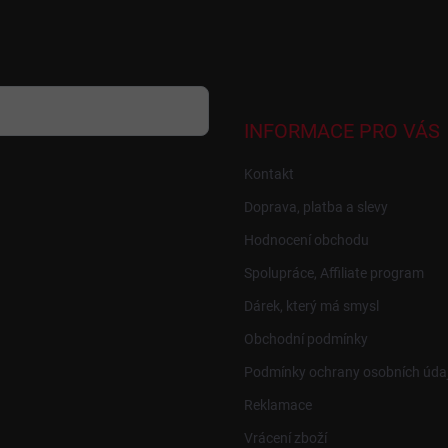
INFORMACE PRO VÁS
Kontakt
Doprava, platba a slevy
Hodnocení obchodu
Spolupráce, Affiliate program
Dárek, který má smysl
Obchodní podmínky
Podmínky ochrany osobních úda
Reklamace
Vrácení zboží