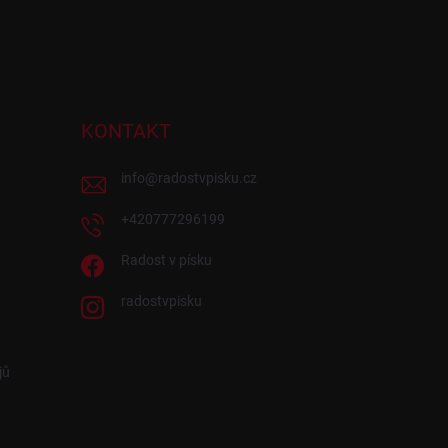
KONTAKT
info
@
radostvpisku.cz
+420777296199
Radost v písku
radostvpisku
jů