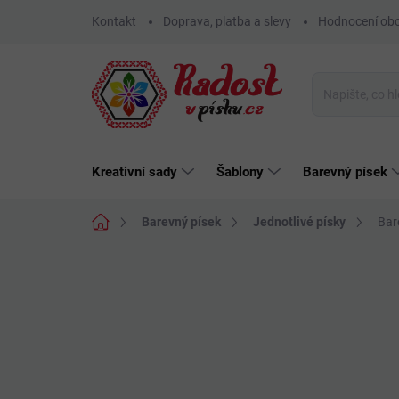
Přejít
Kontakt
Doprava, platba a slevy
Hodnocení ob
na
obsah
Kreativní sady
Šablony
Barevný písek
Domů
Barevný písek
Jednotlivé písky
Bar