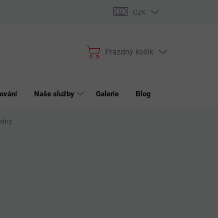
bchodní podmínky
Podmínky ochrany osobních údajů
Reklama
CZK
Prázdný košík
Nákupní
košík
ování
Naše služby
Galerie
Blog
Kontakt
pány