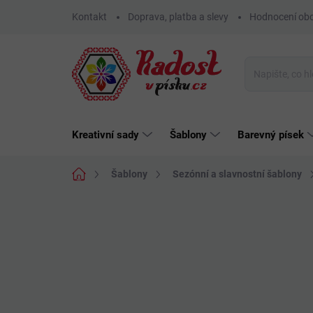
Přejít
Kontakt
Doprava, platba a slevy
Hodnocení ob
na
obsah
Kreativní sady
Šablony
Barevný písek
Domů
Šablony
Sezónní a slavnostní šablony