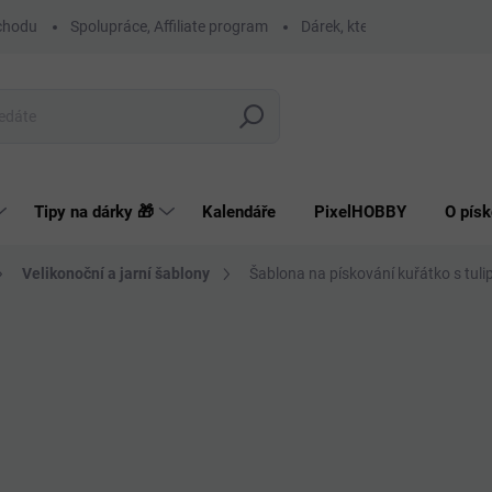
chodu
Spolupráce, Affiliate program
Dárek, který má smysl
O
Hledat
Tipy na dárky 🎁
Kalendáře
PixelHOBBY
O písk
Velikonoční a jarní šablony
Šablona na pískování kuřátko s tuli