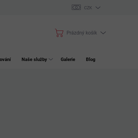
bchodní podmínky
Podmínky ochrany osobních údajů
Reklama
CZK
Prázdný košík
Nákupní
košík
ování
Naše služby
Galerie
Blog
Kontakt