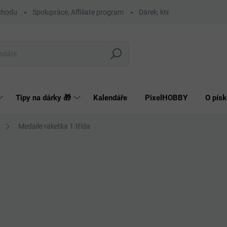
chodu
Spolupráce, Affiliate program
Dárek, který má smysl
O
Hledat
Tipy na dárky 🎁
Kalendáře
PixelHOBBY
O písk
Medaile raketka 1.třída