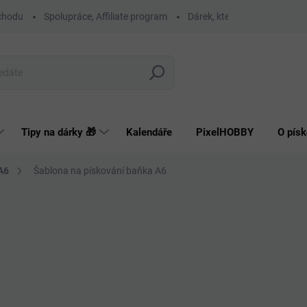
chodu
Spolupráce, Affiliate program
Dárek, který má smysl
O
Hledat
Tipy na dárky 🎁
Kalendáře
PixelHOBBY
O písk
A6
Šablona na pískování baňka A6