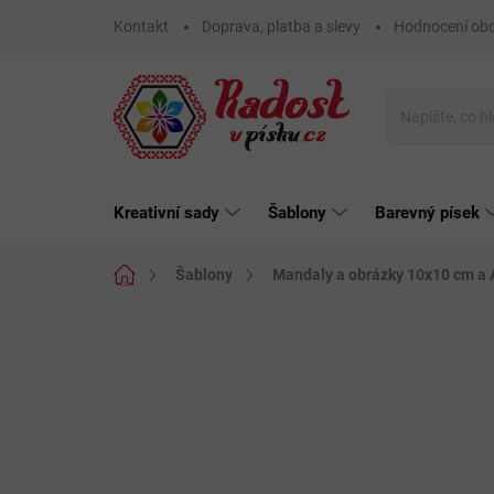
Přejít
Kontakt
Doprava, platba a slevy
Hodnocení ob
na
obsah
Kreativní sady
Šablony
Barevný písek
Domů
Šablony
Mandaly a obrázky 10x10 cm a 