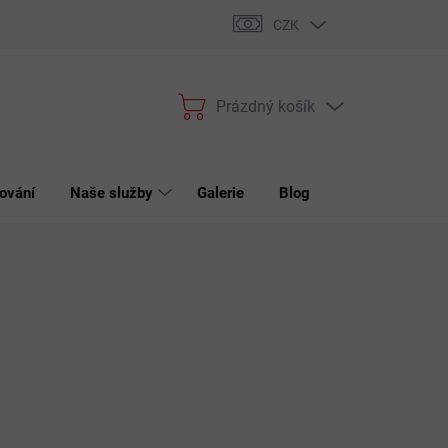
bchodní podmínky
Podmínky ochrany osobních údajů
Reklama
CZK
Prázdný košík
Nákupní
košík
ování
Naše služby
Galerie
Blog
Kontakt