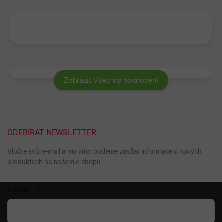
Zobrazit Všechny hodnocení
ODEBÍRAT NEWSLETTER
Vložte svůj e-mail a my vám budeme zasílat informace o nových
produktech na našem e-shopu.
Z
E-MAIL
á
p
a