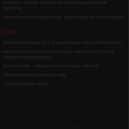
Pískování na svatbě: Kreativní zábava a nezapomenutelné
vzpomínky
Narozeninové párty s pískováním: barevný písek jako tvořivá zábava
BLOG
Sand art pro dospělé: když se barevný písek mění v umělecký obraz
Hledáte tvoření podle čísel, omalovánky nebo mozaiku? Zkuste
obrázky z barevného písku
Tvoření pro děti – kreativní aktivity pro malé i větší děti
Děkovné obrázky a šablony pro děti
Tvoření pro dětské tábory
Copyright 2026
Radost v písku
. Všechna práva vyhrazena.
Vytvořil Shoptet