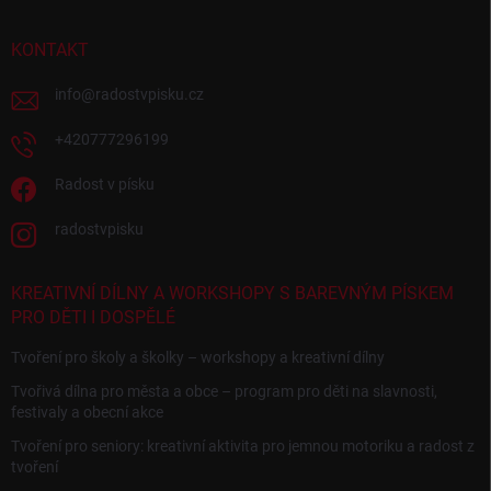
KONTAKT
info
@
radostvpisku.cz
+420777296199
Radost v písku
radostvpisku
KREATIVNÍ DÍLNY A WORKSHOPY S BAREVNÝM PÍSKEM
PRO DĚTI I DOSPĚLÉ
Tvoření pro školy a školky – workshopy a kreativní dílny
Tvořivá dílna pro města a obce – program pro děti na slavnosti,
festivaly a obecní akce
Tvoření pro seniory: kreativní aktivita pro jemnou motoriku a radost z
tvoření