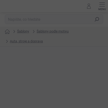
Přejít
na
obsah
Hledat
Šablony
Šablony podle motivu
Domů
Auta, stroje a doprava