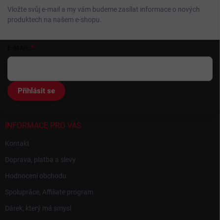
Vložte svůj e-mail a my vám budeme zasílat informace o nových
produktech na našem e-shopu.
Z
E-MAIL
á
p
a
t
Přihlásit se
í
INFORMACE PRO VÁS
Kontakt
Doprava, platba a slevy
Hodnocení obchodu
Spolupráce, Affiliate program
Dárek, který má smysl