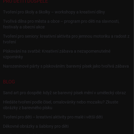
PRO DĚTI I DOSPĚLÉ
Tvoření pro školy a školky – workshopy a kreativní dílny
Tvořivá dílna pro města a obce – program pro děti na slavnosti,
festivaly a obecní akce
Tvoření pro seniory: kreativní aktivita pro jemnou motoriku a radost z
tvoření
Pískování na svatbě: Kreativní zábava a nezapomenutelné
vzpomínky
Narozeninové párty s pískováním: barevný písek jako tvořivá zábava
BLOG
Sand art pro dospělé: když se barevný písek mění v umělecký obraz
Hledáte tvoření podle čísel, omalovánky nebo mozaiku? Zkuste
obrázky z barevného písku
Tvoření pro děti – kreativní aktivity pro malé i větší děti
Děkovné obrázky a šablony pro děti