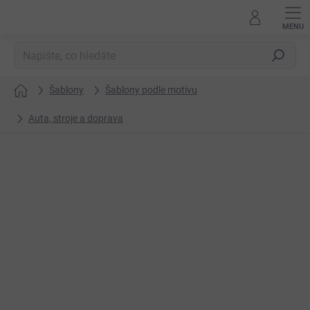
Přejít
na
obsah
Hledat
Šablony
Šablony podle motivu
Domů
Auta, stroje a doprava