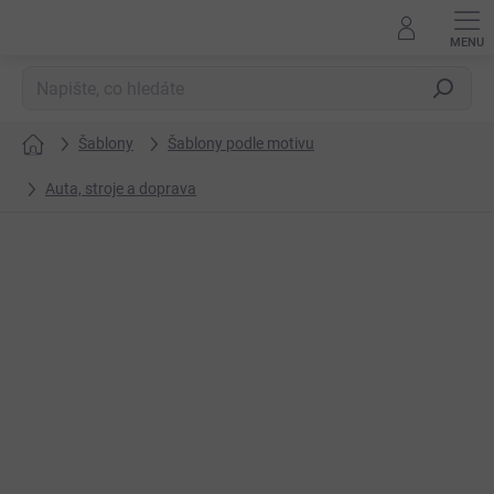
Přejít
na
obsah
Hledat
Šablony
Šablony podle motivu
Domů
Auta, stroje a doprava