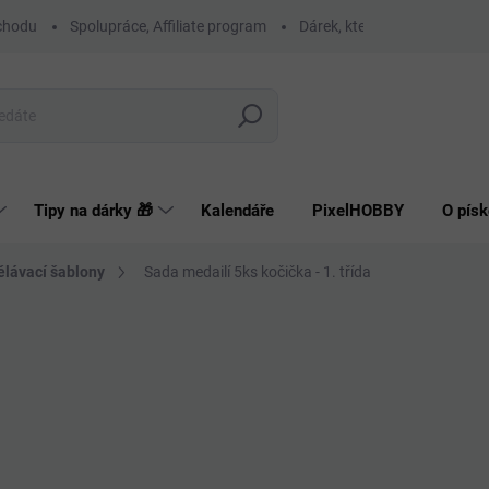
chodu
Spolupráce, Affiliate program
Dárek, který má smysl
O
Hledat
Tipy na dárky 🎁
Kalendáře
PixelHOBBY
O písk
ělávací šablony
Sada medailí 5ks kočička - 1. třída