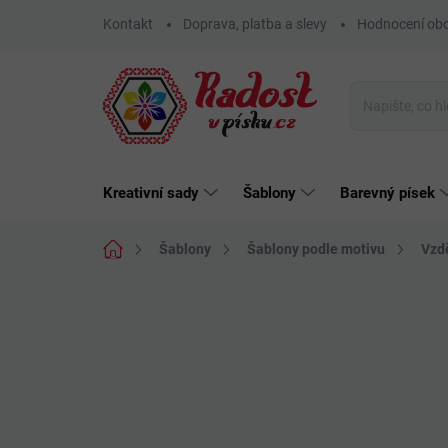
Přejít
Kontakt
Doprava, platba a slevy
Hodnocení ob
na
obsah
Kreativní sady
Šablony
Barevný písek
Domů
Šablony
Šablony podle motivu
Vzd