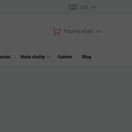
bchodní podmínky
Podmínky ochrany osobních údajů
Reklama
CZK
Prázdný košík
Nákupní
košík
ování
Naše služby
Galerie
Blog
Kontakt