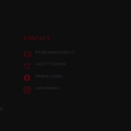
KONTAKT
info
@
radostvpisku.cz
+420777296199
Radost v písku
radostvpisku
jů