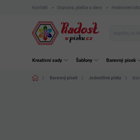
Přejít
Kontakt
Doprava, platba a slevy
Hodnocení ob
na
obsah
Kreativní sady
Šablony
Barevný písek
Domů
Barevný písek
Jednotlivé písky
Bar