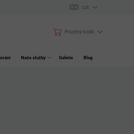
bchodní podmínky
Podmínky ochrany osobních údajů
Reklama
CZK
Prázdný košík
Nákupní
košík
ování
Naše služby
Galerie
Blog
Kontakt