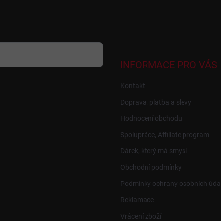
INFORMACE PRO VÁS
Kontakt
Doprava, platba a slevy
Hodnocení obchodu
Spolupráce, Affiliate program
Dárek, který má smysl
Obchodní podmínky
Podmínky ochrany osobních úda
Reklamace
Vrácení zboží