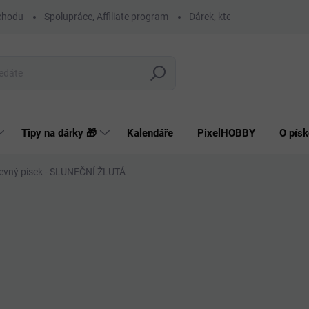
chodu
Spolupráce, Affiliate program
Dárek, který má smysl
O
Hledat
Tipy na dárky 🎁
Kalendáře
PixelHOBBY
O písk
evný písek - SLUNEČNÍ ŽLUTÁ