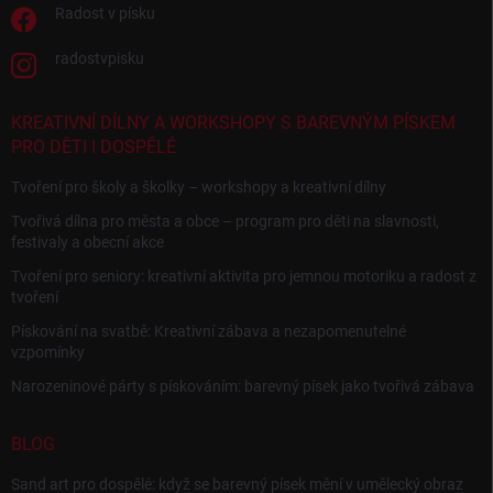
Radost v písku
radostvpisku
KREATIVNÍ DÍLNY A WORKSHOPY S BAREVNÝM PÍSKEM
PRO DĚTI I DOSPĚLÉ
Tvoření pro školy a školky – workshopy a kreativní dílny
Tvořivá dílna pro města a obce – program pro děti na slavnosti,
festivaly a obecní akce
Tvoření pro seniory: kreativní aktivita pro jemnou motoriku a radost z
tvoření
Pískování na svatbě: Kreativní zábava a nezapomenutelné
vzpomínky
Narozeninové párty s pískováním: barevný písek jako tvořivá zábava
BLOG
Sand art pro dospělé: když se barevný písek mění v umělecký obraz