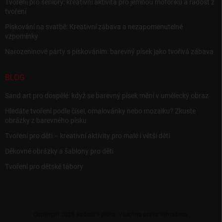
Tvoření pro seniory: kreativní aktivita pro jemnou motoriku a radost z
tvoření
Pískování na svatbě: Kreativní zábava a nezapomenutelné
vzpomínky
Narozeninové párty s pískováním: barevný písek jako tvořivá zábava
BLOG
Sand art pro dospělé: když se barevný písek mění v umělecký obraz
Hledáte tvoření podle čísel, omalovánky nebo mozaiku? Zkuste
obrázky z barevného písku
Tvoření pro děti – kreativní aktivity pro malé i větší děti
Děkovné obrázky a šablony pro děti
Tvoření pro dětské tábory
Copyright 2026
Radost v písku
. Všechna práva vyhrazena.