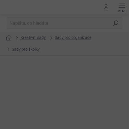
Přejít
na
obsah
Hledat
Kreativní sady
Sady pro organizace
Domů
Sady pro školky