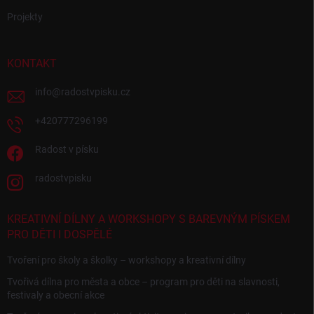
Projekty
KONTAKT
info
@
radostvpisku.cz
+420777296199
Radost v písku
radostvpisku
KREATIVNÍ DÍLNY A WORKSHOPY S BAREVNÝM PÍSKEM
PRO DĚTI I DOSPĚLÉ
Tvoření pro školy a školky – workshopy a kreativní dílny
Tvořivá dílna pro města a obce – program pro děti na slavnosti,
festivaly a obecní akce