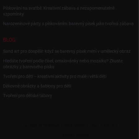
Pískování na svatbě: Kreativní zábava a nezapomenutelné
vzpomínky
Narozeninové párty s pískováním: barevný písek jako tvořivá zábava
BLOG
Sand art pro dospělé: když se barevný písek mění v umělecký obraz
Hledáte tvoření podle čísel, omalovánky nebo mozaiku? Zkuste
obrázky z barevného písku
Tvoření pro děti – kreativní aktivity pro malé i větší děti
Děkovné obrázky a šablony pro děti
Tvoření pro dětské tábory
Copyright 2026
Radost v písku
. Všechna práva vyhrazena.
Vytvořil Shoptet