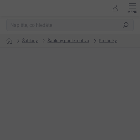
Přejít
na
obsah
Hledat
Šablony
Šablony podle motivu
Pro holky
Domů