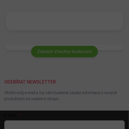
Zobrazit Všechny hodnocení
ODEBÍRAT NEWSLETTER
Vložte svůj e-mail a my vám budeme zasílat informace o nových
produktech na našem e-shopu.
Z
E-MAIL
á
p