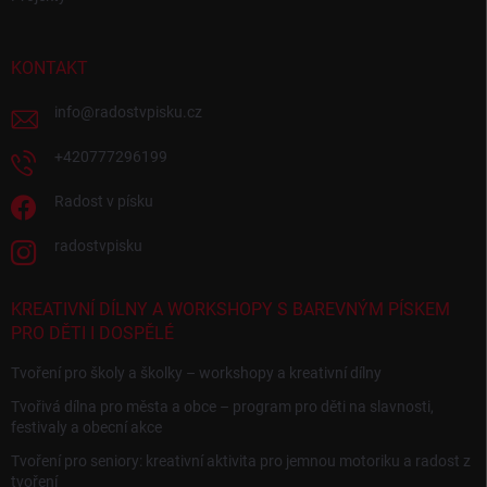
KONTAKT
info
@
radostvpisku.cz
+420777296199
Radost v písku
radostvpisku
KREATIVNÍ DÍLNY A WORKSHOPY S BAREVNÝM PÍSKEM
PRO DĚTI I DOSPĚLÉ
Tvoření pro školy a školky – workshopy a kreativní dílny
Tvořivá dílna pro města a obce – program pro děti na slavnosti,
festivaly a obecní akce
Tvoření pro seniory: kreativní aktivita pro jemnou motoriku a radost z
tvoření