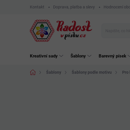
Přejít
Kontakt
Doprava, platba a slevy
Hodnocení ob
na
obsah
Kreativní sady
Šablony
Barevný písek
Domů
Šablony
Šablony podle motivu
Pro 