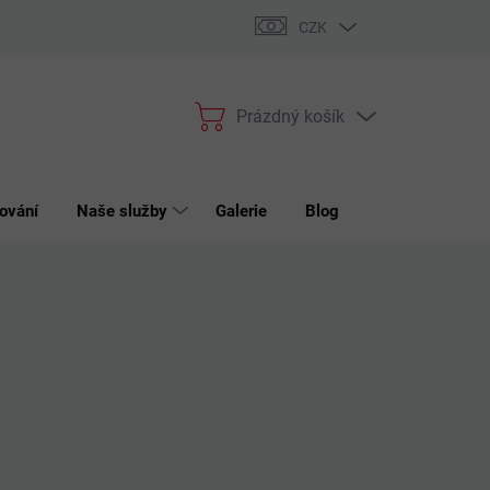
bchodní podmínky
Podmínky ochrany osobních údajů
Reklama
CZK
Prázdný košík
Nákupní
košík
ování
Naše služby
Galerie
Blog
Kontakt