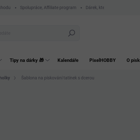
chodu
Spolupráce, Affiliate program
Dárek, který má smysl
O
Hledat
Tipy na dárky 🎁
Kalendáře
PixelHOBBY
O písk
holky
Šablona na pískování tatínek s dcerou