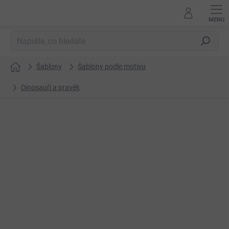
Přejít
na
obsah
Hledat
Šablony
Šablony podle motivu
Domů
Dinosauři a pravěk