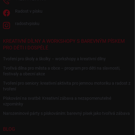
Radost v písku
radostvpisku
KREATIVNÍ DÍLNY A WORKSHOPY S BAREVNÝM PÍSKEM
PRO DĚTI I DOSPĚLÉ
Tvoření pro školy a školky – workshopy a kreativní dílny
Tvořivá dílna pro města a obce – program pro děti na slavnosti,
festivaly a obecní akce
Tvoření pro seniory: kreativní aktivita pro jemnou motoriku a radost z
tvoření
Pískování na svatbě: Kreativní zábava a nezapomenutelné
vzpomínky
Narozeninové párty s pískováním: barevný písek jako tvořivá zábava
BLOG