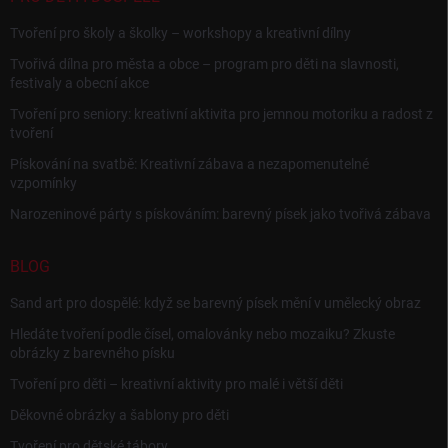
Tvoření pro školy a školky – workshopy a kreativní dílny
Tvořivá dílna pro města a obce – program pro děti na slavnosti,
festivaly a obecní akce
Tvoření pro seniory: kreativní aktivita pro jemnou motoriku a radost z
tvoření
Pískování na svatbě: Kreativní zábava a nezapomenutelné
vzpomínky
Narozeninové párty s pískováním: barevný písek jako tvořivá zábava
BLOG
Sand art pro dospělé: když se barevný písek mění v umělecký obraz
Hledáte tvoření podle čísel, omalovánky nebo mozaiku? Zkuste
obrázky z barevného písku
Tvoření pro děti – kreativní aktivity pro malé i větší děti
Děkovné obrázky a šablony pro děti
Tvoření pro dětské tábory