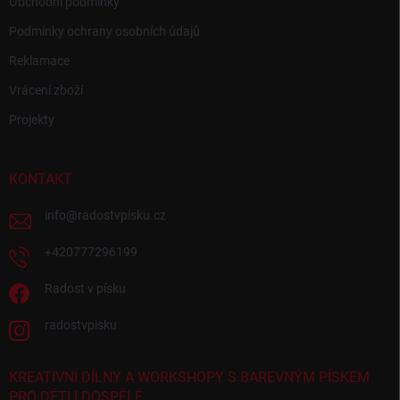
Obchodní podmínky
Podmínky ochrany osobních údajů
Reklamace
Vrácení zboží
Projekty
KONTAKT
info
@
radostvpisku.cz
+420777296199
Radost v písku
radostvpisku
KREATIVNÍ DÍLNY A WORKSHOPY S BAREVNÝM PÍSKEM
PRO DĚTI I DOSPĚLÉ