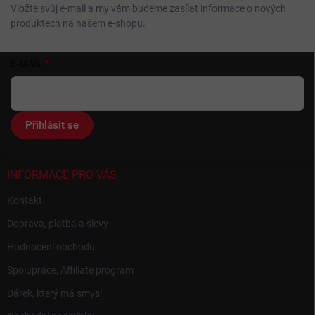
Vložte svůj e-mail a my vám budeme zasílat informace o nových
produktech na našem e-shopu.
Z
E-MAIL
á
p
a
t
Přihlásit se
í
INFORMACE PRO VÁS
Kontakt
Doprava, platba a slevy
Hodnocení obchodu
Spolupráce, Affiliate program
Dárek, který má smysl