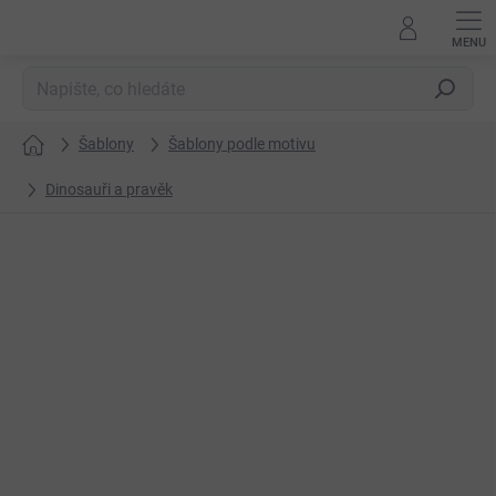
Přejít
na
obsah
Hledat
Šablony
Šablony podle motivu
Domů
Dinosauři a pravěk