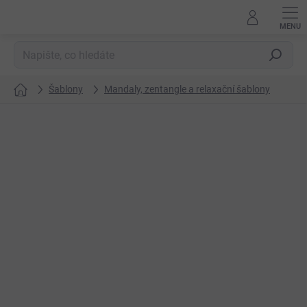
Přejít
na
obsah
Hledat
Šablony
Mandaly, zentangle a relaxační šablony
Domů