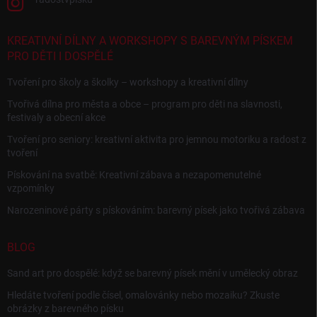
KREATIVNÍ DÍLNY A WORKSHOPY S BAREVNÝM PÍSKEM
PRO DĚTI I DOSPĚLÉ
Tvoření pro školy a školky – workshopy a kreativní dílny
Tvořivá dílna pro města a obce – program pro děti na slavnosti,
festivaly a obecní akce
Tvoření pro seniory: kreativní aktivita pro jemnou motoriku a radost z
tvoření
Pískování na svatbě: Kreativní zábava a nezapomenutelné
vzpomínky
Narozeninové párty s pískováním: barevný písek jako tvořivá zábava
BLOG
Sand art pro dospělé: když se barevný písek mění v umělecký obraz
Hledáte tvoření podle čísel, omalovánky nebo mozaiku? Zkuste
obrázky z barevného písku