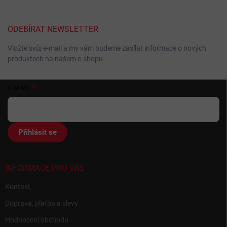
ODEBÍRAT NEWSLETTER
Vložte svůj e-mail a my vám budeme zasílat informace o nových
produktech na našem e-shopu.
Z
E-MAIL
á
p
a
t
Přihlásit se
í
INFORMACE PRO VÁS
Kontakt
Doprava, platba a slevy
Hodnocení obchodu