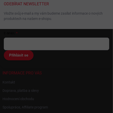
ODEBÍRAT NEWSLETTER
Vložte svůj e-mail a my vám budeme zasílat informace o nových
produktech na našem e-shopu.
Z
E-MAIL
á
p
a
t
Přihlásit se
í
INFORMACE PRO VÁS
Kontakt
Doprava, platba a slevy
Hodnocení obchodu
Spolupráce, Affiliate program