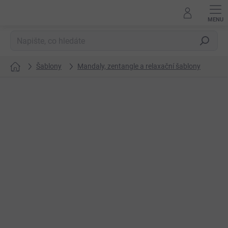
Přejít
na
obsah
Hledat
Šablony
Mandaly, zentangle a relaxační šablony
Domů