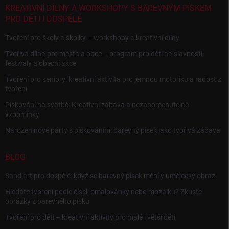
KREATIVNÍ DÍLNY A WORKSHOPY S BAREVNÝM PÍSKEM
PRO DĚTI I DOSPĚLÉ
Tvoření pro školy a školky – workshopy a kreativní dílny
Tvořivá dílna pro města a obce – program pro děti na slavnosti,
festivaly a obecní akce
Tvoření pro seniory: kreativní aktivita pro jemnou motoriku a radost z
tvoření
Pískování na svatbě: Kreativní zábava a nezapomenutelné
vzpomínky
Narozeninové párty s pískováním: barevný písek jako tvořivá zábava
BLOG
Sand art pro dospělé: když se barevný písek mění v umělecký obraz
Hledáte tvoření podle čísel, omalovánky nebo mozaiku? Zkuste
obrázky z barevného písku
Tvoření pro děti – kreativní aktivity pro malé i větší děti