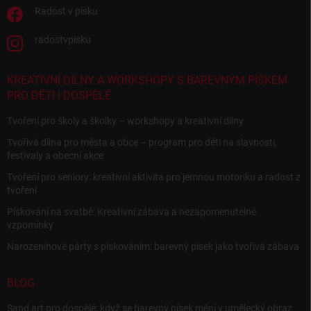
Radost v písku
radostvpisku
KREATIVNÍ DÍLNY A WORKSHOPY S BAREVNÝM PÍSKEM
PRO DĚTI I DOSPĚLÉ
Tvoření pro školy a školky – workshopy a kreativní dílny
Tvořivá dílna pro města a obce – program pro děti na slavnosti,
festivaly a obecní akce
Tvoření pro seniory: kreativní aktivita pro jemnou motoriku a radost z
tvoření
Pískování na svatbě: Kreativní zábava a nezapomenutelné
vzpomínky
Narozeninové párty s pískováním: barevný písek jako tvořivá zábava
BLOG
Sand art pro dospělé: když se barevný písek mění v umělecký obraz