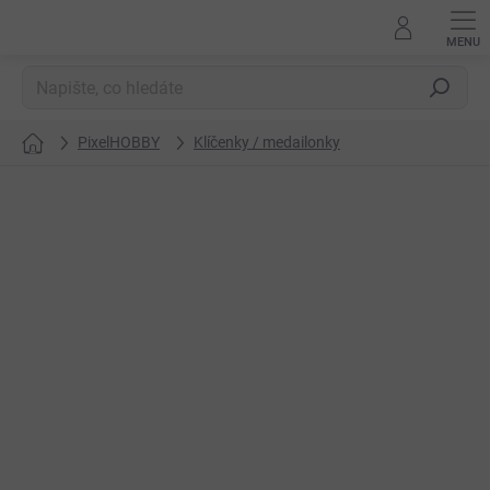
Přejít
na
obsah
Hledat
PixelHOBBY
Klíčenky / medailonky
Domů