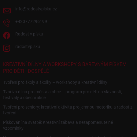
info
@
radostvpisku.cz
+420777296199
Radost v písku
radostvpisku
KREATIVNÍ DÍLNY A WORKSHOPY S BAREVNÝM PÍSKEM
PRO DĚTI I DOSPĚLÉ
Tvoření pro školy a školky – workshopy a kreativní dílny
Tvořivá dílna pro města a obce – program pro děti na slavnosti,
festivaly a obecní akce
Tvoření pro seniory: kreativní aktivita pro jemnou motoriku a radost z
tvoření
Pískování na svatbě: Kreativní zábava a nezapomenutelné
vzpomínky