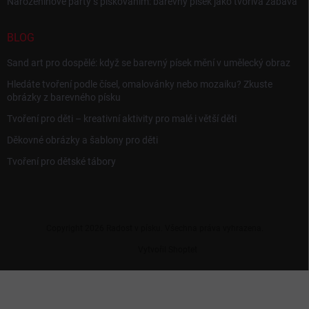
Narozeninové párty s pískováním: barevný písek jako tvořivá zábava
BLOG
Sand art pro dospělé: když se barevný písek mění v umělecký obraz
Hledáte tvoření podle čísel, omalovánky nebo mozaiku? Zkuste
obrázky z barevného písku
Tvoření pro děti – kreativní aktivity pro malé i větší děti
Děkovné obrázky a šablony pro děti
Tvoření pro dětské tábory
Copyright 2026
Radost v písku
. Všechna práva vyhrazena.
Vytvořil Shoptet