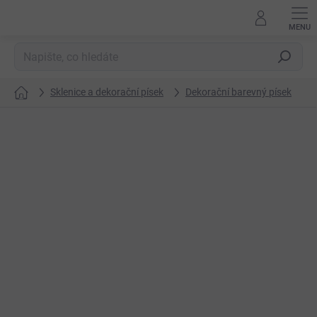
Přejít
na
obsah
Hledat
Sklenice a dekorační písek
Dekorační barevný písek
Domů