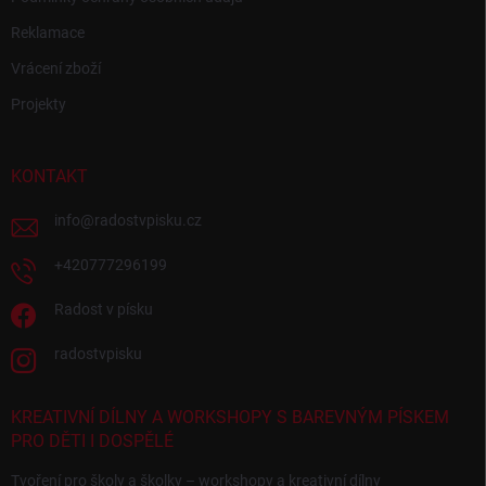
Reklamace
Vrácení zboží
Projekty
KONTAKT
info
@
radostvpisku.cz
+420777296199
Radost v písku
radostvpisku
KREATIVNÍ DÍLNY A WORKSHOPY S BAREVNÝM PÍSKEM
PRO DĚTI I DOSPĚLÉ
Tvoření pro školy a školky – workshopy a kreativní dílny