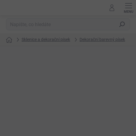
Přejít
na
obsah
Hledat
Sklenice a dekorační písek
Dekorační barevný písek
Domů