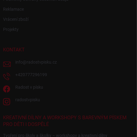
Reklamace
Vrácení zboží
Projekty
KONTAKT
info
@
radostvpisku.cz
+420777296199
Radost v písku
radostvpisku
KREATIVNÍ DÍLNY A WORKSHOPY S BAREVNÝM PÍSKEM
PRO DĚTI I DOSPĚLÉ
Tvoření pro školy a školky – workshopy a kreativní dílny