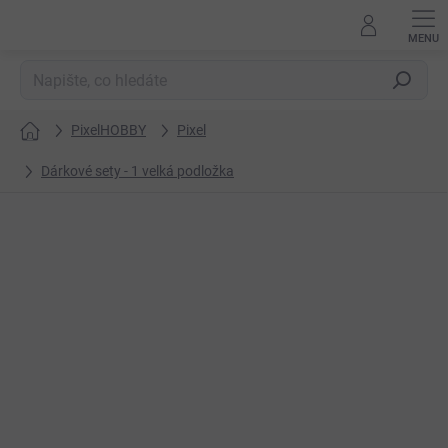
Přejít
na
obsah
Hledat
PixelHOBBY
Pixel
Domů
Dárkové sety - 1 velká podložka