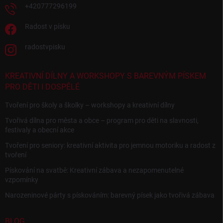
+420777296199
Radost v písku
radostvpisku
KREATIVNÍ DÍLNY A WORKSHOPY S BAREVNÝM PÍSKEM
PRO DĚTI I DOSPĚLÉ
Tvoření pro školy a školky – workshopy a kreativní dílny
Tvořivá dílna pro města a obce – program pro děti na slavnosti,
festivaly a obecní akce
Tvoření pro seniory: kreativní aktivita pro jemnou motoriku a radost z
tvoření
Pískování na svatbě: Kreativní zábava a nezapomenutelné
vzpomínky
Narozeninové párty s pískováním: barevný písek jako tvořivá zábava
BLOG