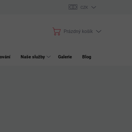
bchodní podmínky
Podmínky ochrany osobních údajů
Reklama
CZK
Prázdný košík
Nákupní
košík
ování
Naše služby
Galerie
Blog
Kontakt