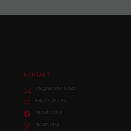
KONTAKT
info
@
radostvpisku.cz
+420777296199
Radost v písku
radostvpisku