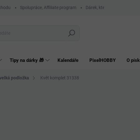
chodu
Spolupráce, Affiliate program
Dárek, který má smysl
O
Hledat
Tipy na dárky 🎁
Kalendáře
PixelHOBBY
O písk
 velká podložka
Květ komplet 31338