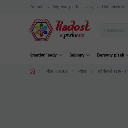
Přejít
Kontakt
Doprava, platba a slevy
Hodnocení ob
na
obsah
Kreativní sady
Šablony
Barevný písek
Domů
PixelHOBBY
Pixel
Dárkové sety - 1