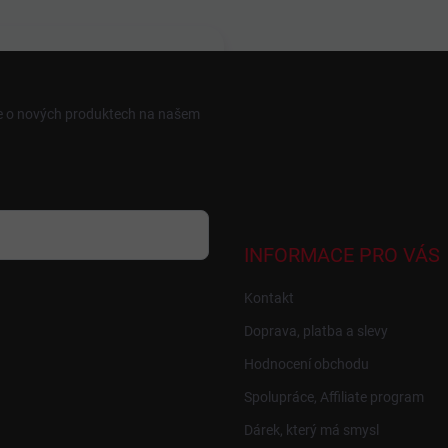
ce o nových produktech na našem
INFORMACE PRO VÁS
Kontakt
Doprava, platba a slevy
Hodnocení obchodu
Spolupráce, Affiliate program
Dárek, který má smysl