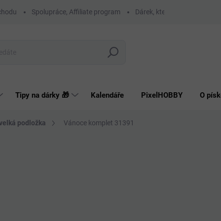
chodu
Spolupráce, Affiliate program
Dárek, který má smysl
O
Hledat
Tipy na dárky 🎁
Kalendáře
PixelHOBBY
O písk
 velká podložka
Vánoce komplet 31391