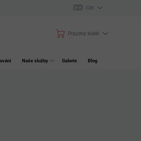
bchodní podmínky
Podmínky ochrany osobních údajů
Reklama
CZK
Prázdný košík
Nákupní
košík
ování
Naše služby
Galerie
Blog
Kontakt