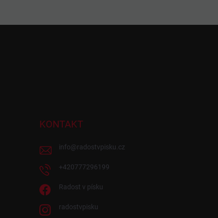
KONTAKT
info
@
radostvpisku.cz
+420777296199
Radost v písku
radostvpisku