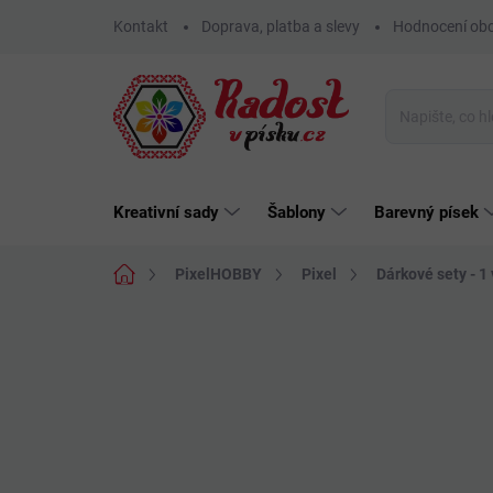
Přejít
Kontakt
Doprava, platba a slevy
Hodnocení ob
na
obsah
Kreativní sady
Šablony
Barevný písek
Domů
PixelHOBBY
Pixel
Dárkové sety - 1