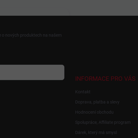
ce o nových produktech na našem
INFORMACE PRO VÁS
Kontakt
Doprava, platba a slevy
Hodnocení obchodu
Spolupráce, Affiliate program
Dárek, který má smysl