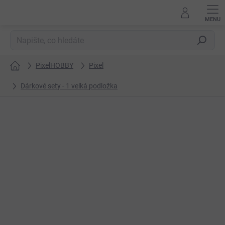
Přejít
na
obsah
Hledat
PixelHOBBY
Pixel
Domů
Dárkové sety - 1 velká podložka