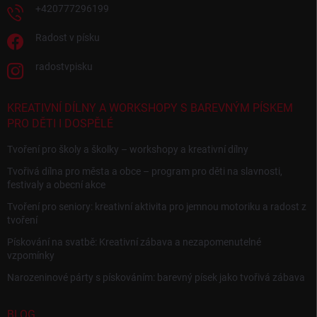
+420777296199
Radost v písku
radostvpisku
KREATIVNÍ DÍLNY A WORKSHOPY S BAREVNÝM PÍSKEM
PRO DĚTI I DOSPĚLÉ
Tvoření pro školy a školky – workshopy a kreativní dílny
Tvořivá dílna pro města a obce – program pro děti na slavnosti,
festivaly a obecní akce
Tvoření pro seniory: kreativní aktivita pro jemnou motoriku a radost z
tvoření
Pískování na svatbě: Kreativní zábava a nezapomenutelné
vzpomínky
Narozeninové párty s pískováním: barevný písek jako tvořivá zábava
BLOG