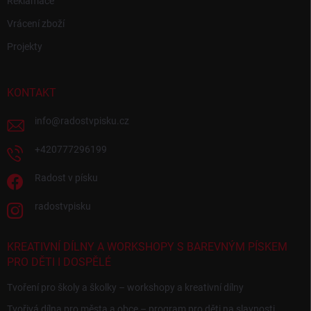
Reklamace
Vrácení zboží
Projekty
KONTAKT
info
@
radostvpisku.cz
+420777296199
Radost v písku
radostvpisku
KREATIVNÍ DÍLNY A WORKSHOPY S BAREVNÝM PÍSKEM
PRO DĚTI I DOSPĚLÉ
Tvoření pro školy a školky – workshopy a kreativní dílny
Tvořivá dílna pro města a obce – program pro děti na slavnosti,