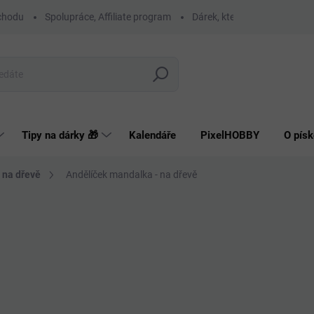
chodu
Spolupráce, Affiliate program
Dárek, který má smysl
O
Hledat
Tipy na dárky 🎁
Kalendáře
PixelHOBBY
O písk
 na dřevě
Andělíček mandalka - na dřevě