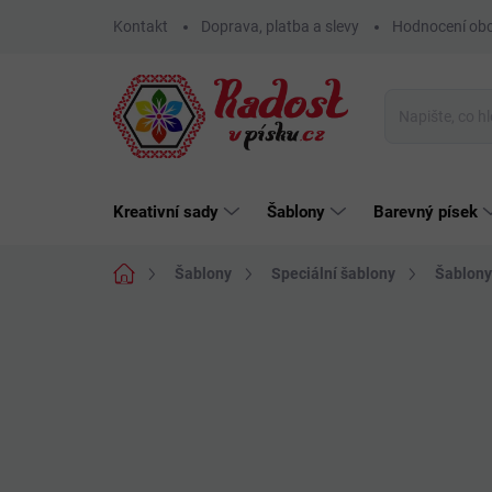
Přejít
Kontakt
Doprava, platba a slevy
Hodnocení ob
na
obsah
Kreativní sady
Šablony
Barevný písek
Domů
Šablony
Speciální šablony
Šablony