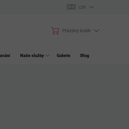
bchodní podmínky
Podmínky ochrany osobních údajů
Reklama
CZK
Prázdný košík
Nákupní
košík
ování
Naše služby
Galerie
Blog
Kontakt