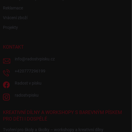
Reklamace
Vrácení zboží
Projekty
KONTAKT
info
@
radostvpisku.cz
+420777296199
Radost v písku
radostvpisku
KREATIVNÍ DÍLNY A WORKSHOPY S BAREVNÝM PÍSKEM
PRO DĚTI I DOSPĚLÉ
Tvoření pro školy a školky – workshopy a kreativní dílny