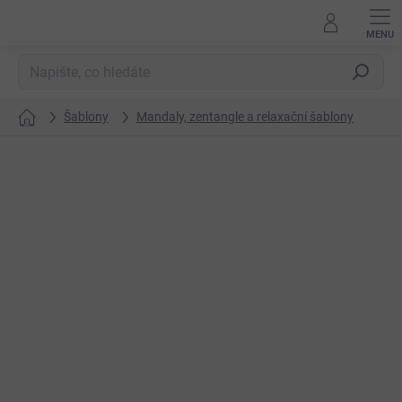
Přejít
na
obsah
Hledat
Šablony
Mandaly, zentangle a relaxační šablony
Domů