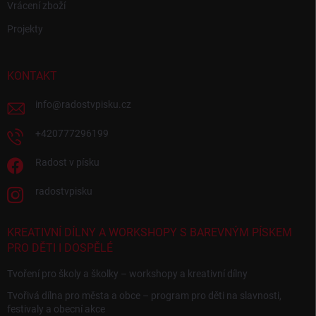
Vrácení zboží
Projekty
KONTAKT
info
@
radostvpisku.cz
+420777296199
Radost v písku
radostvpisku
KREATIVNÍ DÍLNY A WORKSHOPY S BAREVNÝM PÍSKEM
PRO DĚTI I DOSPĚLÉ
Tvoření pro školy a školky – workshopy a kreativní dílny
Tvořivá dílna pro města a obce – program pro děti na slavnosti,
festivaly a obecní akce