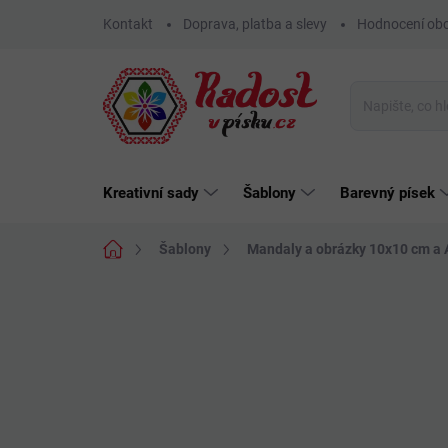
Přejít
Kontakt
Doprava, platba a slevy
Hodnocení ob
na
obsah
Kreativní sady
Šablony
Barevný písek
Domů
Šablony
Mandaly a obrázky 10x10 cm a 