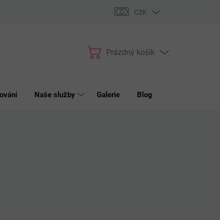
bchodní podmínky
Podmínky ochrany osobních údajů
Reklama
CZK
Prázdný košík
Nákupní
košík
ování
Naše služby
Galerie
Blog
Kontakt