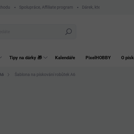
chodu
Spolupráce, Affiliate program
Dárek, který má smysl
O
Hledat
Tipy na dárky 🎁
Kalendáře
PixelHOBBY
O písk
A6
Šablona na pískování robůtek A6