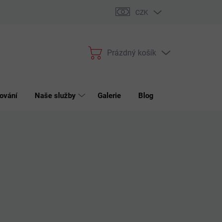
bchodní podmínky
Podmínky ochrany osobních údajů
Reklama
CZK
Prázdný košík
Nákupní
košík
ování
Naše služby
Galerie
Blog
Kontakt