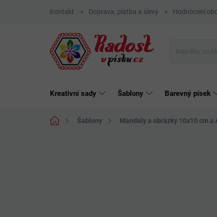
Přejít
Kontakt
Doprava, platba a slevy
Hodnocení ob
na
obsah
Kreativní sady
Šablony
Barevný písek
Domů
Šablony
Mandaly a obrázky 10x10 cm a 