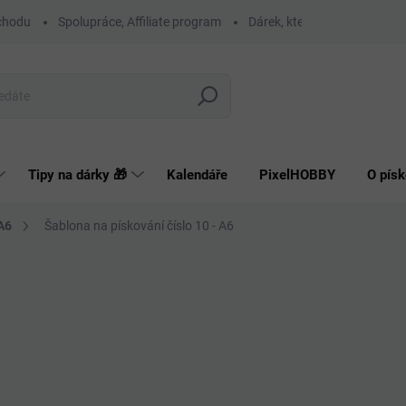
chodu
Spolupráce, Affiliate program
Dárek, který má smysl
O
Hledat
Tipy na dárky 🎁
Kalendáře
PixelHOBBY
O písk
A6
Šablona na pískování číslo 10 - A6