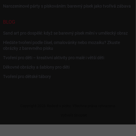
Narozeninové párty s pískováním: barevný písek jako tvořivá zábava
BLOG
Sand art pro dospělé: když se barevný písek mění v umělecký obraz
Hledáte tvoření podle čísel, omalovánky nebo mozaiku? Zkuste
obrázky z barevného písku
Tvoření pro děti – kreativní aktivity pro malé i větší děti
Děkovné obrázky a šablony pro děti
Tvoření pro dětské tábory
Copyright 2026
Radost v písku
. Všechna práva vyhrazena.
Vytvořil Shoptet