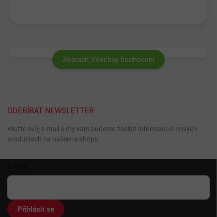
Zobrazit Všechny hodnocení
ODEBÍRAT NEWSLETTER
Vložte svůj e-mail a my vám budeme zasílat informace o nových
produktech na našem e-shopu.
Z
E-MAIL
á
p
a
t
Přihlásit se
í