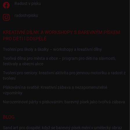
Radost v písku
radostvpisku
KREATIVNÍ DÍLNY A WORKSHOPY S BAREVNÝM PÍSKEM
PRO DĚTI I DOSPĚLÉ
Tvoření pro školy a školky – workshopy a kreativní dílny
Tvořivá dílna pro města a obce – program pro děti na slavnosti,
festivaly a obecní akce
Tvoření pro seniory: kreativní aktivita pro jemnou motoriku a radost z
tvoření
Pískování na svatbě: Kreativní zábava a nezapomenutelné
vzpomínky
Narozeninové párty s pískováním: barevný písek jako tvořivá zábava
BLOG
Sand art pro dospělé: když se barevný písek mění v umělecký obraz