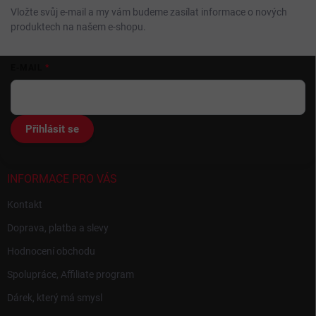
Vložte svůj e-mail a my vám budeme zasílat informace o nových
produktech na našem e-shopu.
Z
E-MAIL
á
p
a
t
Přihlásit se
í
INFORMACE PRO VÁS
Kontakt
Doprava, platba a slevy
Hodnocení obchodu
Spolupráce, Affiliate program
Dárek, který má smysl