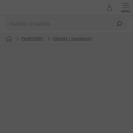
Přejít
na
obsah
Hledat
PixelHOBBY
Klíčenky / medailonky
Domů