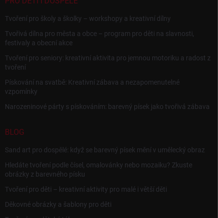
PRO DĚTI I DOSPĚLÉ
Tvoření pro školy a školky – workshopy a kreativní dílny
Tvořivá dílna pro města a obce – program pro děti na slavnosti,
festivaly a obecní akce
Tvoření pro seniory: kreativní aktivita pro jemnou motoriku a radost z
tvoření
Pískování na svatbě: Kreativní zábava a nezapomenutelné
vzpomínky
Narozeninové párty s pískováním: barevný písek jako tvořivá zábava
BLOG
Sand art pro dospělé: když se barevný písek mění v umělecký obraz
Hledáte tvoření podle čísel, omalovánky nebo mozaiku? Zkuste
obrázky z barevného písku
Tvoření pro děti – kreativní aktivity pro malé i větší děti
Děkovné obrázky a šablony pro děti