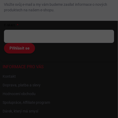
Vložte svůj e-mail a my vám budeme zasílat informace o nových
produktech na našem e-shopu.
Z
E-MAIL
á
p
a
t
Přihlásit se
í
INFORMACE PRO VÁS
Kontakt
Doprava, platba a slevy
Hodnocení obchodu
Spolupráce, Affiliate program
Dárek, který má smysl