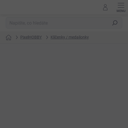
Přejít
na
obsah
Hledat
PixelHOBBY
Klíčenky / medailonky
Domů