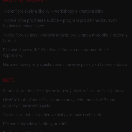
PRO DĚTI I DOSPĚLÉ
Tvoření pro školy a školky – workshopy a kreativní dílny
Tvořivá dílna pro města a obce – program pro děti na slavnosti,
festivaly a obecní akce
Tvoření pro seniory: kreativní aktivita pro jemnou motoriku a radost z
tvoření
Pískování na svatbě: Kreativní zábava a nezapomenutelné
vzpomínky
Narozeninové párty s pískováním: barevný písek jako tvořivá zábava
BLOG
Sand art pro dospělé: když se barevný písek mění v umělecký obraz
Hledáte tvoření podle čísel, omalovánky nebo mozaiku? Zkuste
obrázky z barevného písku
Tvoření pro děti – kreativní aktivity pro malé i větší děti
Děkovné obrázky a šablony pro děti