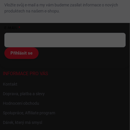
Vložte svůj e-mail a my vám budeme zasílat informace o nových
produktech na našem e-shopu.
Z
E-MAIL
á
p
a
t
Přihlásit se
í
INFORMACE PRO VÁS
Kontakt
Doprava, platba a slevy
Hodnocení obchodu
Spolupráce, Affiliate program
Dárek, který má smysl