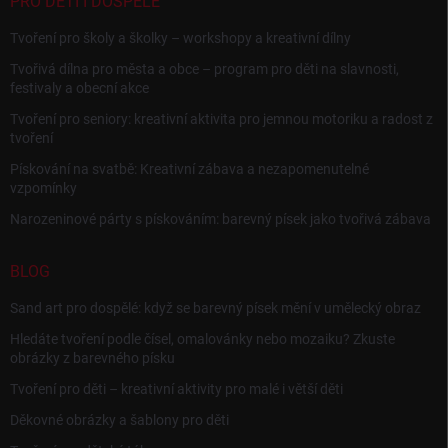
PRO DĚTI I DOSPĚLÉ
Tvoření pro školy a školky – workshopy a kreativní dílny
Tvořivá dílna pro města a obce – program pro děti na slavnosti,
festivaly a obecní akce
Tvoření pro seniory: kreativní aktivita pro jemnou motoriku a radost z
tvoření
Pískování na svatbě: Kreativní zábava a nezapomenutelné
vzpomínky
Narozeninové párty s pískováním: barevný písek jako tvořivá zábava
BLOG
Sand art pro dospělé: když se barevný písek mění v umělecký obraz
Hledáte tvoření podle čísel, omalovánky nebo mozaiku? Zkuste
obrázky z barevného písku
Tvoření pro děti – kreativní aktivity pro malé i větší děti
Děkovné obrázky a šablony pro děti