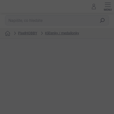
Přejít
na
obsah
Hledat
PixelHOBBY
Klíčenky / medailonky
Domů