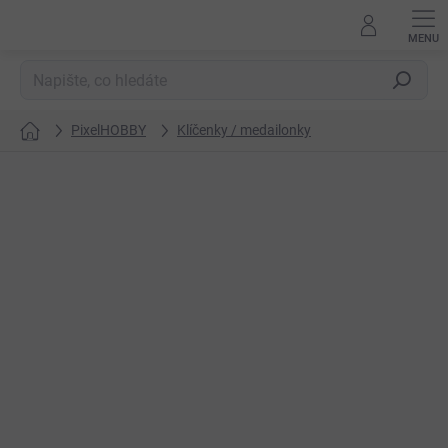
Přejít
na
obsah
Hledat
PixelHOBBY
Klíčenky / medailonky
Domů