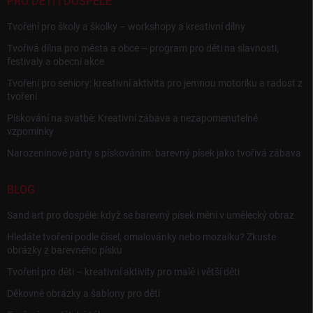
PRO DĚTI I DOSPĚLÉ
Tvoření pro školy a školky – workshopy a kreativní dílny
Tvořivá dílna pro města a obce – program pro děti na slavnosti,
festivaly a obecní akce
Tvoření pro seniory: kreativní aktivita pro jemnou motoriku a radost z
tvoření
Pískování na svatbě: Kreativní zábava a nezapomenutelné
vzpomínky
Narozeninové párty s pískováním: barevný písek jako tvořivá zábava
BLOG
Sand art pro dospělé: když se barevný písek mění v umělecký obraz
Hledáte tvoření podle čísel, omalovánky nebo mozaiku? Zkuste
obrázky z barevného písku
Tvoření pro děti – kreativní aktivity pro malé i větší děti
Děkovné obrázky a šablony pro děti