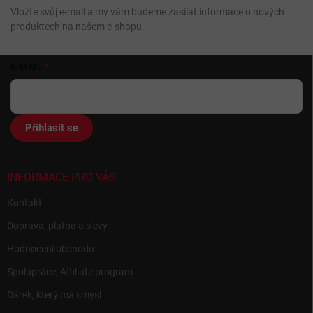
Vložte svůj e-mail a my vám budeme zasílat informace o nových
produktech na našem e-shopu.
Z
E-MAIL
á
p
a
t
Přihlásit se
í
INFORMACE PRO VÁS
Kontakt
Doprava, platba a slevy
Hodnocení obchodu
Spolupráce, Affiliate program
Dárek, který má smysl