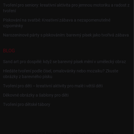
Tvoření pro seniory: kreativní aktivita pro jemnou motoriku a radost z
tvoření
Pískování na svatbě: Kreativní zábava a nezapomenutelné
vzpomínky
Narozeninové párty s pískováním: barevný písek jako tvořivá zábava
BLOG
Sand art pro dospělé: když se barevný písek mění v umělecký obraz
Hledáte tvoření podle čísel, omalovánky nebo mozaiku? Zkuste
obrázky z barevného písku
Tvoření pro děti – kreativní aktivity pro malé i větší děti
Děkovné obrázky a šablony pro děti
Tvoření pro dětské tábory
Copyright 2026
Radost v písku
. Všechna práva vyhrazena.