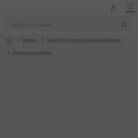
Přejít
na
obsah
Hledat
Šablony
Mandaly, zentangle a relaxační šablony
Domů
Znamení zvěrokruhu