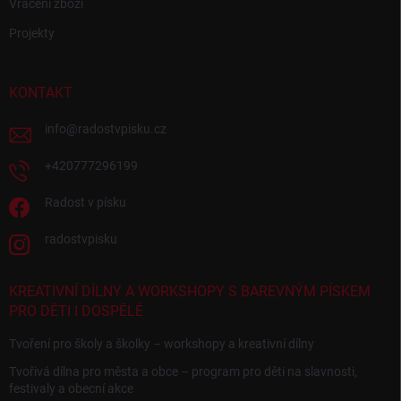
Vrácení zboží
Projekty
KONTAKT
info
@
radostvpisku.cz
+420777296199
Radost v písku
radostvpisku
KREATIVNÍ DÍLNY A WORKSHOPY S BAREVNÝM PÍSKEM
PRO DĚTI I DOSPĚLÉ
Tvoření pro školy a školky – workshopy a kreativní dílny
Tvořivá dílna pro města a obce – program pro děti na slavnosti,
festivaly a obecní akce